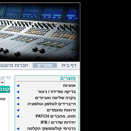
דף בית
מוצרים
חברות מיוצגו
דף הבי
מוצרים
אוזניות
קונס
בדיקה ומדידה / ניטור
בקרה שליטה ואביזרים
קונ
הייברידים לטלפון וטלפוניה
זרועות ומעמדים
חווט, מחברים PATCH
יחידות שדרים / IFB
כרטיסי קול/ממשקי הקלטה