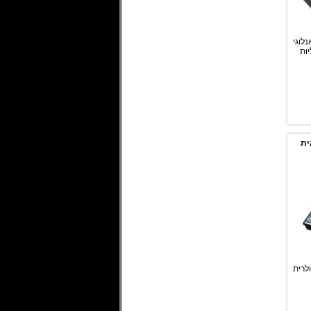
לוגי
יות
ית
רית