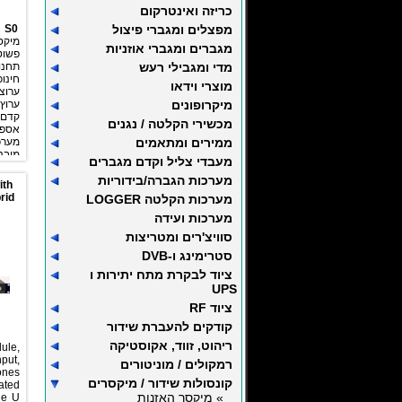
כריזה ואינטרקום
מפצלים ומגברי פיצול
S0
מיקס
מגברים ומגברי אוזניות
פשוט
מדי ומגבילי רעש
תחנ
מוצרי וידאו
ערוצ
מיקרופונים
קדם 
מכשירי הקלטה / נגנים
ממירים ומתאמים
מער
מובנ
מעבדי צליל וקדם מגברים
כולל
מערכות הגברה/בידוריות
לביצ
ith
rid
מערכות הקלטה LOGGER
מערכות ועידה
הקל
סוויצ'רים ומטריצות
סטרימינג ו-DVB
ציוד 
לחיצ
ציוד לבקרת מתח יתירות ו
UPS
 & REC
ציוד RF
קודקים להעברת שידור
ריהוט, זווד, אקוסטיקה
le,
put,
רמקולים / מוניטורים
ones
קונסולות שידור / מיקסרים
ated
» מיקסר האזנות
ne U