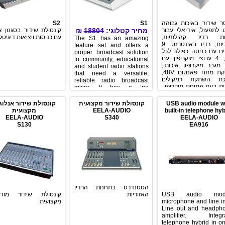
ר שידור באיכות גבוהה
S1
S2
 לתפעול, אידיאלי עבור
מחיר קטלוגי:
18804
₪
קונסולת שידור בסגנון אנ
ות רדיו קהילתיות,
עם כניסות ויציאות דיגיטל
The S1 has an amazing
חינוכיות, רדיו באינטרנט. 9
feature set and offers a
ים עם כניסה כפולה לכל
proper broadcast solution
ערוץ, 4 ערוצי מיקרופון עם
to community, educational
מגבר מיקרופון איכותי,
and student radio stations
אספקת מתח פאנטום 48V,
that need a versatile,
כת השתקת רמקולים
reliable radio broadcast
ית בעת פתיחת מיקרופון,
mixer. It has a ‘no
 היבריד טלפוני מובנה
compromise on quality’
וע שיחות טלפון עם
approach with excellent
USB audio module w
קונסולת שידור מקצועית
קונסולת שידור אנלוג
מאזינים, שקע 3.5 מ"מ
mic amps, comprehensive
built-in telephone hyb
EELA-AUDIO
מקצועית
סטריאו לחיבור נגני MP3.
facilities & simple, reliable
EELA-AUDIO
S340
EELA-AUDIO
יציאת USB המאפשרת
operation.
S130
EA916
טה והשמעה מהמחשב.
Fader Start המאפשר הפעלת
חיצוני ע"י הזזת הפיידר או
ה על המתג, פיידרים
100mm, אפשרות שליחה ל
PGM ועוד..
הסטנדרט בתחנות הרדיו
USB audio modu
האזוריות
קונסולת שידור מודול
microphone and line in
מקצועית
Line out and headph
amplifier. Integr
telephone hybrid in o