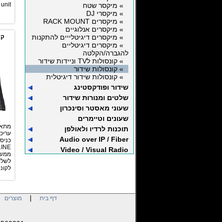
unit.
» מיקסר שטח
» מיקסרי DJ
» מיקסרים RACK MOUNT
» מיקסרים אנלוגיים
» מיקסרים דיגיטלייים להתקנות
קו
» מיקסרים דיגיטליים
להגברה/הקלטה
» קונסולות לTV וניידות שידור
» קונסולות שידור
» קונסולות שידור דיגיטלית
שידור ופודקסטינג
שלטים ומנורות שידור
שעוני מאסטר וסינכרון
שעונים וטיימרים
מתאי
תוכנות לרדיו ולאולפן
Audio over IP / Fiber
Video / Visual Radio
לשלו
לקונ
|
|
דף בית
מוצרים