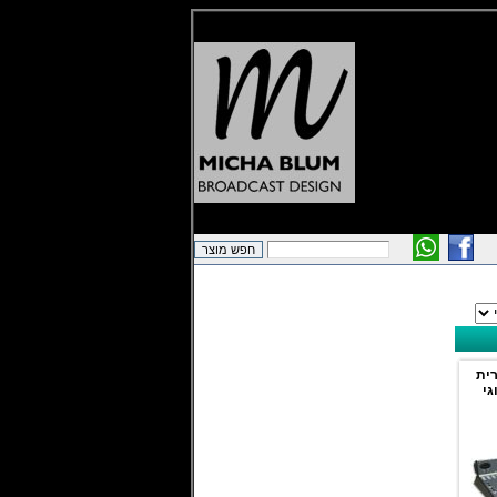
רית
גי