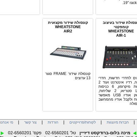
19" rack 
נסולת שידור בעיצוב
קונסולת שידור מקצועית
קומפקטי
WHEATSTONE
AIR2
WHEATSTONE
AIR-1
קונסולת שידור FRAME סגור
ם לחדרי חדשות, חדרי
13 ערוצים
עריכה, רדיו אינטרנט ועוד 2
כניסות מיקרופון, 6 כניסות
LINE סטריאו, 2 שליחות,
ממשק אודיו USB מאפשר
ח ולקבל אודיו מהמחשב
סולה
|
|
|
|
חברות מיוצגות
לקוחות/פרוייקטים
הורדות
צור קשר
מי אנחנו
מיכה בלום-ברודקסט דיזייין
טל' 02-6560201 פקס' 02-6560201