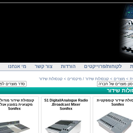
ת
לקוחות/פרוייקטים
הורדות
צור קשר
מי אנחנו
ת
>
מוצרים
>
קונסולות שידור / מיקסרים
> קונסולות שידור
ולות שידור
סולת שידור קומפקטית
S1 Digital/Analogue Radio
קונסולת שידור מודול
Sonifex
Broadcast Mixer.
מקצועית בסגנון אנלו
Sonifex
Sonifex