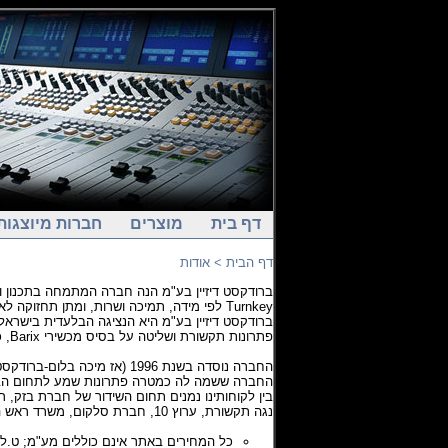
דף בית
מוצרים
חברות מיוצגות
דף הבית
> אודות
ברודקסט דיזיין בע"מ הנה חברה המתמחה בתכנון וה
Turnkey לפי מידה, תמיכה ושרות, ומתן תחזוקה לאורך שנים.
פתרונות תקשורת ושליטה על בסיס מכשירי Barix, כולל התקנה, תיצור ותמיכה לאורך שנים.
החברה נוסדה בשנת 1996 (אז מיכה בלום-ברודקסט דיזיין), ממוקמת בירושלים ופועלת בכל רחבי הארץ. החברה בבעלות, מיכה בלום.
החברה ששמה לה כמטרה פתרונות שמע לתחום הברודקסט והאודיו המקצועי.
נגה תקשורת, ערוץ 10, חברת סלקום, משרד ראש הממשלה, משרד הביטחון, צה"ל, משטרת ישראל, עיריות, מתנ"סים, מועצות אזוריות ועוד..
כל המחירים באתר אינם כוללים מע"מ; ט.ל.ח