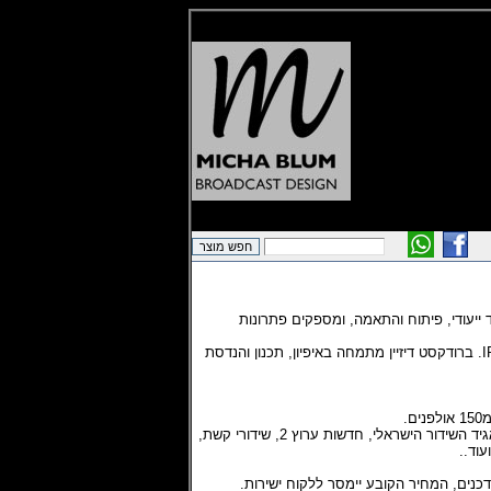
ייעודי, פיתוח והתאמה, ומספקים פתרונות
ברודקסט דיזיין בע"מ היא הנציגה הבלעדית בישראל של חברת Barix, החברה המובילה בעולם בתחום האודיו והשליטה על גבי רשתות IP. ברודקסט דיזיין מתמחה באיפיון, תכנון והנדסת
בין לקוחותינו נמנים תחום השידור של חברת בזק, רשות השידור (קול ישראל), תחנות הרדיו האזוריות, תחנות רדיו לימודיות, גלי צה"ל, תאגיד השידור הישראלי, חדשות ערוץ 2, שידורי קשת,
כנים, המחיר הקובע יימסר ללקוח ישירות.