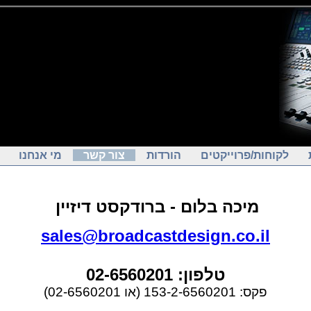
לקוחות/פרוייקטים
הורדות
צור קשר
מי אנחנו
מיכה בלום - ברודקסט דיזיין
sales@broadcastdesign.co.il
טלפון: 02-6560201
פקס: 153-2-6560201 (או 02-6560201)