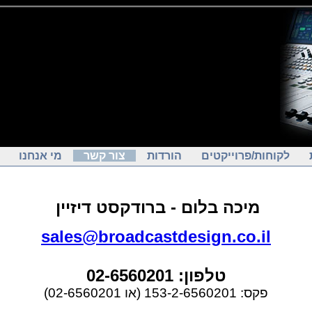
לקוחות/פרוייקטים
הורדות
צור קשר
מי אנחנו
מיכה בלום - ברודקסט דיזיין
sales@broadcastdesign.co.il
טלפון: 02-6560201
פקס: 153-2-6560201 (או 02-6560201)