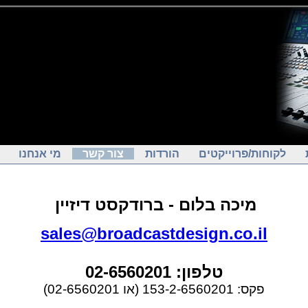
לקוחות/פרוייקטים
הורדות
צור קשר
מי אנחנו
מיכה בלום - ברודקסט דיזיין
sales@broadcastdesign.co.il
טלפון: 02-6560201
פקס: 153-2-6560201 (או 02-6560201)