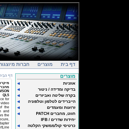
דף בית
מוצרים
חברות מיוצגות
דף הבית
מוצרים
אוזניות
מיקרופ
מחבר PM5
בדיקה ומדידה / ניטור
MSON
בקרה שליטה ואביזרים
QL5
ce for
הייברידים לטלפון וטלפוניה
video
זרועות ומעמדים
of the
h and
חווט, מחברים PATCH
ows the
יחידות שדרים / IFB
ecure,
dapter
כרטיסי קול/ממשקי הקלטה
rtLine