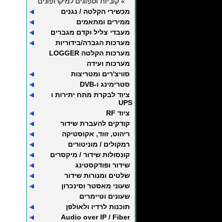
» קוביות וספוגים למיקרופונים
מכשירי הקלטה / נגנים
ממירים ומתאמים
מעבדי צליל וקדם מגברים
מערכות הגברה/בידוריות
מערכות הקלטה LOGGER
מערכות ועידה
סוויצ'רים ומטריצות
סטרימינג ו-DVB
ציוד לבקרת מתח יתירות ו
UPS
ציוד RF
קודקים להעברת שידור
ריהוט, זווד, אקוסטיקה
רמקולים / מוניטורים
קונסולות שידור / מיקסרים
שידור ופודקסטינג
שלטים ומנורות שידור
שעוני מאסטר וסינכרון
שעונים וטיימרים
תוכנות לרדיו ולאולפן
Audio over IP / Fiber