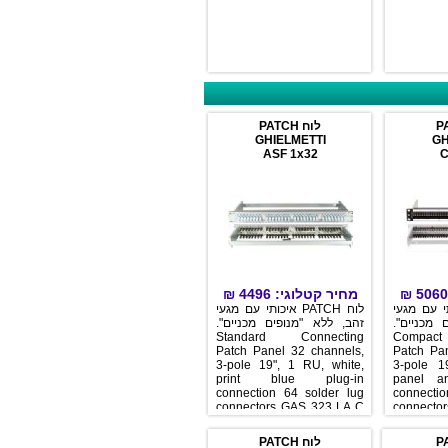
לוח PATCH
GHIELMETTI
ASF 1x32
₪
4496
מחיר קטלוגי:
₪
לוח PAT
לוח PATCH איכותי עם מגעי
ניים
זהב, ללא "מנופים מכניים".
Standard Connecting
Com
Patch Panel 32 channels,
Patc
3-pole 19", 1 RU, white,
3-po
print blue plug-in
pane
connection 64 solder lug
conn
connectors GAS 323 LA C
conn
32 normalling plugs GVS
48 n
323 c ws white 2
1 ca
לוח PATCH