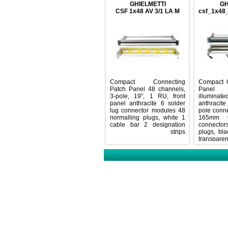
designation strips 1 cable
GHIELMETTI
bar
CSF 1x48 AV 3/1 LA M
csf_
Compact Connecting
Comp
Patch Panel 48 channels,
Pan
3-pole, 19", 1 RU, front
illu
panel anthracite 6 solder
anthr
lug connector modules 48
pole 
normalling plugs, white 1
165
cable bar 2 designation
conn
strips
plugs
tra
desig
su