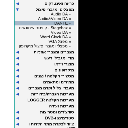
כריזה ואינטרקום
מפצלים ומגברי פיצול
» Audio DA
» Audio&Video DA
» DANTE
» Stagebox - קופסת עיתונאים
» Video DA
» Word Clock DA
» מפצל VGA
» מפצלי ומגברי פיצול מיקרופון
מגברים ומגברי אוזניות
מדי ומגבילי רעש
מוצרי וידאו
מיקרופונים
מכשירי הקלטה / נגנים
ממירים ומתאמים
מעבדי צליל וקדם מגברים
מערכות הגברה/בידוריות
מערכות הקלטה LOGGER
מערכות ועידה
סוויצ'רים ומטריצות
סטרימינג ו-DVB
ציוד לבקרת מתח יתירות ו