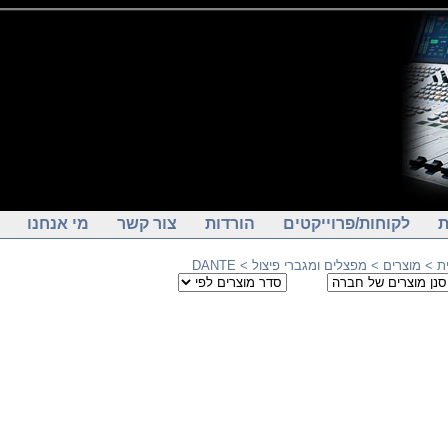
ת
לקוחות/פרוייקטים
הורדות
צור קשר
מי אנחנו
ת
>
מוצרים
>
מפצלים ומגברי פיצול
> DANTE