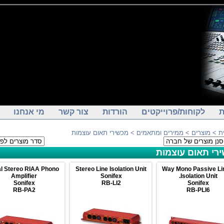
ת
לקוחות/פרוייקטים
הורדות
צור קשר
מי אנחנו
> מכשירי תאום עוצמות
ממירים ומתאמים
>
מוצרים
>
ת
רי תאום עוצמות
l Stereo RIAA Phono
Stereo Line Isolation Unit
6 Way Mono Passive Li
Amplifier
Sonifex
Isolation Unit.
Sonifex
RB-LI2
Sonifex
RB-PA2
RB-PLI6