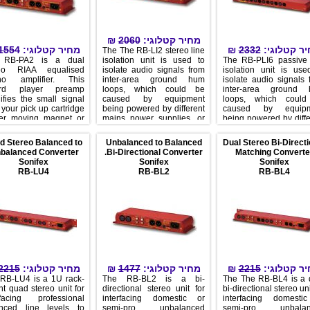
₪
2060
מחיר קטלוגי:
1554
מחיר קטלוגי:
₪
2332
יר קטלוגי
The The RB-LI2 stereo line
 RB-PA2 is a dual
isolation unit is used to
The RB-PLI6 passive 
reo RIAA equalised
isolate audio signals from
isolation unit is use
no amplifier. This
inter-area ground hum
isolate audio signals 
ord player preamp
loops, which could be
inter-area ground
ifies the small signal
caused by equipment
loops, which coul
 your pick up cartridge
being powered by different
caused by equipm
her moving magnet or
mains power supplies, or
being powered by diffe
 output moving coil
different phases on the
mains power supplie
etic) and provides the
same supply. The input
phases on the s
d Stereo Balanced to
Unbalanced to Balanced
Dual Stereo Bi-Directi
cessary RIAA
and output are connected
supply. The input
balanced Converter.
Bi-Directional Converter.
Matching Converte
lisation required for
together through a
output are connec
Sonifex
Sonifex
Sonifex
 records, to match it to
transformer, which has
together throug
RB-LU4
RB-BL2
RB-BL4
ne input of your mixer,
internal jumpers allowing
transformer, and the 
plifier. It uses a clean
the outputs to be balanced
has internal jump
 response making it
about ground.
allowing the inputs an
al for use with
outputs to be bala
dcast turntables and
about ground. The 
ecks and where vinyl
requires no mains p
rds are being archived
for opera
CD for high quality
sfers, or for converting
albums to mp3.
2215
מחיר קטלוגי:
₪
1477
מחיר קטלוגי:
₪
2215
יר קטלוגי
RB-LU4 is a 1U rack-
The RB-BL2 is a bi-
The The RB-BL4 is a 
t quad stereo unit for
directional stereo unit for
bi-directional stereo uni
rfacing professional
interfacing domestic or
interfacing domesti
nced line levels to
semi-pro unbalanced
semi-pro unbalan