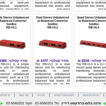
estic or semi-pro
equipment to professional
equipment to professi
alanced equipment,
balanced line levels, and
balanced line levels,
 for connecting a pro
vice-versa.
vice v
llite receiver to a
umer hi-fi system. All
le Stereo Unbalanced
Dual Stereo Unbalanced
Quad Stereo Unbalan
nections are on the
 Balanced Converter
to Balanced Converter.
to Balanced Conver
r panel. The eight
Sonifex
Sonifex
Sonifex
anced XLR-3 inputs
RB-UL1
RB-UL2
RB-UL4
e an impedance of
Ω and are routed to
ht unbalanced RCA
puts with an output
impedance of <50Ω.
1360
מחיר קטלוגי:
₪
1477
מחיר קטלוגי:
₪
2215
יר קטלוגי
 RB-UL1 is a single
The RB-UL2 is a dual
The RB-UL4 is a 1U r
eo unit for interfacing
stereo unit for interfacing
mount quad stereo unit
mestic or semi-
domestic or semi-
interfacing domesti
essional unbalanced
professional unbalanced
semi-professi
pment, such as a CD
equipment to professional
unbalanced equipmen
er, to professional
balanced line levels. All
professional balanced 
balanced line levels.
connections are on the
le
rear panel. Four RCA
unbalanced inputs have an
impedance of 10kΩ and
|
|
|
|
חברות מיוצגות
לקוחות/פרוייקטים
הורדות
צור קשר
מי אנחנו
are routed to four balanced
XLR-3 outputs with an
מיכה בלום-ברודקסט דיזייין
טל' 02-6560201 פקס' 02-6560201
output impedance of <50Ω.