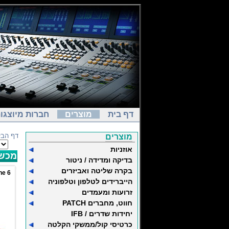
דף בית
מוצרים
חברות מיוצגו
דף הבי
מוצרים
אוזניות
מכשי
בדיקה ומדידה / ניטור
בקרה שליטה ואביזרים
ne
הייברידים לטלפון וטלפוניה
זרועות ומעמדים
חווט, מחברים PATCH
יחידות שדרים / IFB
כרטיסי קול/ממשקי הקלטה