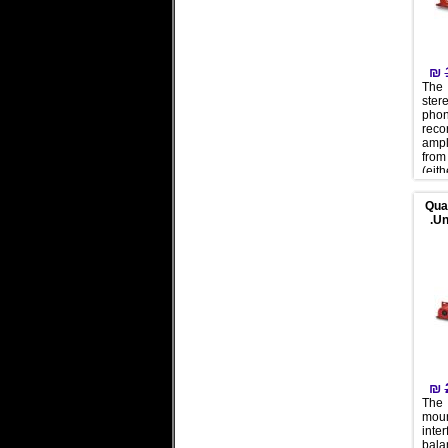
₪
The
ste
pho
rec
ampl
from
(eit
high
magn
Qua
ne
Un
equa
vinyl
a li
or am
RIAA
ide
broa
DJ d
reco
to 
tran
₪
The 
moun
inte
bala