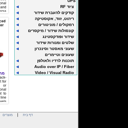
UPS
onal
ציוד RF
 and
ersa.
קודקים להעברת שידור
ריהוט, זווד, אקוסטיקה
ced
רמקולים / מוניטורים
ter
קונסולות שידור / מיקסרים
שידור ופודקסטינג
שלטים ומנורות שידור
שעוני מאסטר וסינכרון
שעונים וטיימרים
תוכנות לרדיו ולאולפן
Audio over IP / Fiber
Video / Visual Radio
מח:
ack-
 for
c or
onal
t to
line
vels.
|
|
דף בית
מוצרים