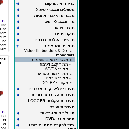
כריזה ואינטרקום
מפצלים ומגברי פיצול
מגברים ומגברי אוזניות
מח:
מדי ומגבילי רעש
line
מוצרי וידאו
d to
from
מיקרופונים
 hum
מכשירי הקלטה / נגנים
d be
ent
ממירים ומתאמים
rent
» Video Embedders & De-
s or
Embedders
ame
onal
» מכשירי תאום עוצמות
 and
r
» ממיר קצב דגימה
ted
» ממירי AD/DA
h a
» ממירי מונו-סטראו
unit
ers
» ממירי פורמט
d/or
» מקודדי DOLBY
nced
מעבדי צליל וקדם מגברים
unit
ower
מערכות הגברה/בידוריות
tion.
מערכות הקלטה LOGGER
מערכות ועידה
מח:
סוויצ'רים ומטריצות
dual
סטרימינג ו-DVB
t for
c or
ציוד לבקרת מתח יתירות ו
ced