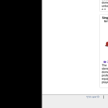
dom
unb
e.g.
sate
cons
Sing
con
to
rea
bal
hav
20k
eig
out
₪
The
ster
do
prof
equi
play
|
לראש הדף