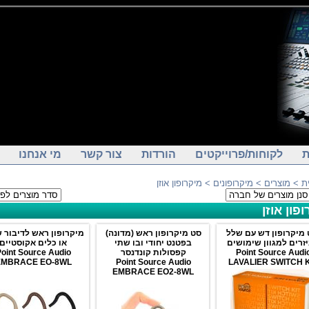
ת
לקוחות/פרוייקטים
הורדות
צור קשר
מי אנחנו
ת
>
מוצרים
>
מיקרופונים
> מיקרופון אוזן
פון אוזן
 מיקרופון דש עם שלל
סט מיקרופון ראש (מדונה)
מיקרופון ראש לדיבור 
זרים למגוון שימושים
בפטנט יחודי ובו שתי
או כלים אקוסטיים
Point Source Audi
קפסולות קונדנסר
oint Source Audio
EMBRACE EO-8WL
Point Source Audio
LAVALIER SWITCH K
EMBRACE EO2-8WL