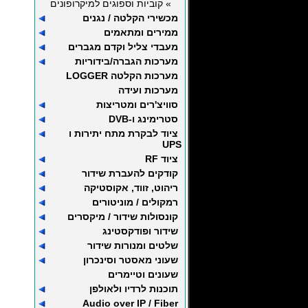
» קוביות וספוגים למיקרופונים
מכשירי הקלטה / נגנים
ממירים ומתאמים
מעבדי צליל וקדם מגברים
מערכות הגברה/בידוריות
מערכות הקלטה LOGGER
מערכות ועידה
סוויצ'רים ומטריצות
סטרימינג ו-DVB
ציוד לבקרת מתח יתירות ו
UPS
ציוד RF
קודקים להעברת שידור
ריהוט, זווד, אקוסטיקה
רמקולים / מוניטורים
קונסולות שידור / מיקסרים
שידור ופודקסטינג
שלטים ומנורות שידור
שעוני מאסטר וסינכרון
שעונים וטיימרים
תוכנות לרדיו ולאולפן
Audio over IP / Fiber