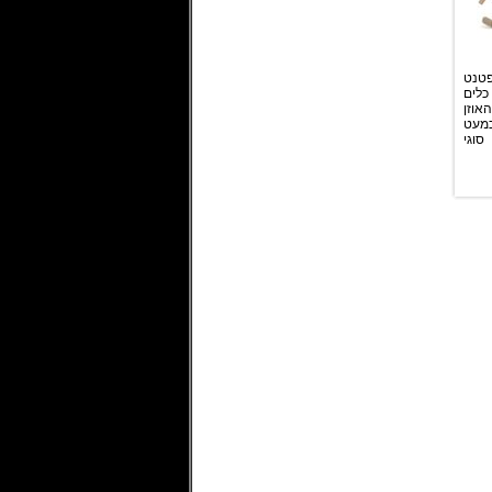
פטנט
לים
אוזן
כמעט
סוגי