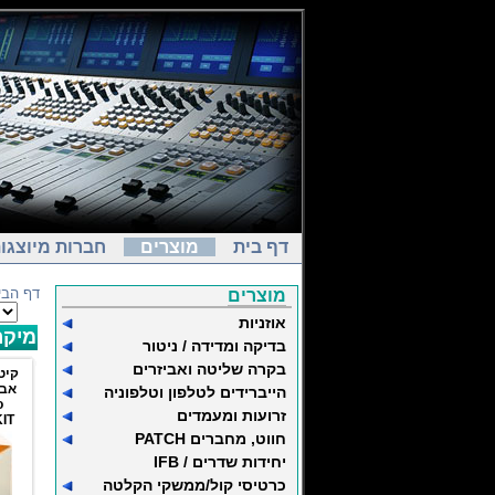
דף בית
מוצרים
חברות מיוצגו
דף הבי
מוצרים
אוזניות
מיקרו
בדיקה ומדידה / ניטור
בקרה שליטה ואביזרים
קיט
אבי
הייברידים לטלפון וטלפוניה
o
זרועות ומעמדים
IT
חווט, מחברים PATCH
יחידות שדרים / IFB
כרטיסי קול/ממשקי הקלטה