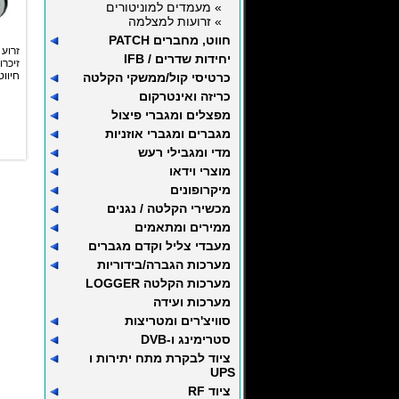
» מעמדים למוניטורים
» זרועות למצלמה
חווט, מחברים PATCH
זרוע
יחידות שדרים / IFB
זיכר
חיווט
כרטיסי קול/ממשקי הקלטה
כריזה ואינטרקום
מפצלים ומגברי פיצול
מגברים ומגברי אוזניות
מדי ומגבילי רעש
מוצרי וידאו
מיקרופונים
מכשירי הקלטה / נגנים
ממירים ומתאמים
מעבדי צליל וקדם מגברים
מערכות הגברה/בידוריות
מערכות הקלטה LOGGER
מערכות ועידה
סוויצ'רים ומטריצות
סטרימינג ו-DVB
ציוד לבקרת מתח יתירות ו
UPS
ציוד RF