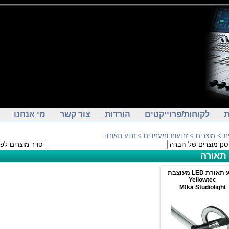
ת
לקוחות/פרוייקטים
הורדות
צור קשר
מי אנחנו
ת
>
מוצרים
>
זרועות ומעמדים
> זרוע תאורה
 תאורה
אורת LED מעוצבת
Yellowtec
M!ka Studiolight