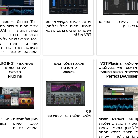
נה להמרת סטריאו
פרוססור שידור מקצועי מבוסס
Stereo Tool פרוסס
ד (5.1)
תוכנה. תואם אפל וחלונות,
עבור תחום השידור המ
אפשר להשתמש בו גם כתוסף
מאות תחנות
VST או AU
ואינטרנט ברחבי העו
Stereo Tool שומר ע
אחידה, חזקה, בר
ומפורטת יותר מבעבר - בי
המוסיקה מתנגנת דרך 
קצה נמוך או ציוד קצה 
Hi-End. לפרוססור 
תוסף פלאגין,VST Plugins
פלאגין מולטי באנד
סטריאו וקי
וי דיסטורשיין בהקלטה.
קומפרסור
לעיבוד סאונד
FM, הגנה מפני שיאי ע
Waves
Waves
Sound Audio Process
ונגד עיוותים בצליל שנ
Plug ins
Perfect DeClipper
בע
לתחנות רדיו באינטר
לפרוססור מבצע מ
עיבודים בו זמנית בע
נמוכה כגון, ic Gain
trol AGC, 10-Band
tiband Compressor /
ter / Clipper, Stereo
C6
ter, Distortion masking
פלאגין מולטי באנד קומפרסור
ness filter
Perfect DeClipper משפר
התוכנה מגיעה בתצ
יכות השמע בהקלטות
לעיבוד סאונד מהח
Stand Alone וכתוס
ליל חרוך, הוא מבצע זאת
המובילה בתחום
VST Plugins.
די חישוב המידע החסר
וע) בהקלטה דיגיטלית