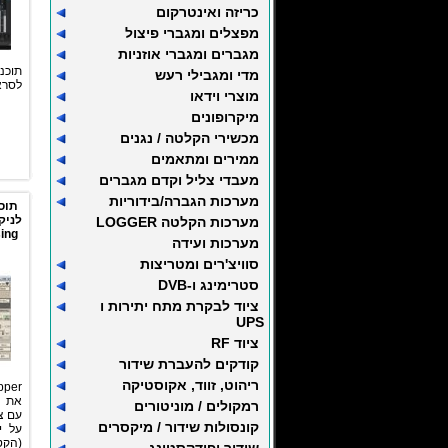
כריזה ואינטרקום
מפצלים ומגברי פיצול
מגברים ומגברי אוזניות
תוכ
מדי ומגבילי רעש
לסראונ
מוצרי וידאו
מיקרופונים
מכשירי הקלטה / נגנים
ממירים ומתאמים
מעבדי צליל וקדם מגברים
מערכות הגברה/בידוריות
לניק
מערכות הקלטה LOGGER
ing
מערכות ועידה
סוויצ'רים ומטריצות
סטרימינג ו-DVB
ציוד לבקרת מתח יתירות ו
UPS
ציוד RF
קודקים להעברת שידור
ריהוט, זווד, אקוסטיקה
את א
רמקולים / מוניטורים
עם צ
קונסולות שידור / מיקסרים
על י
(הקט