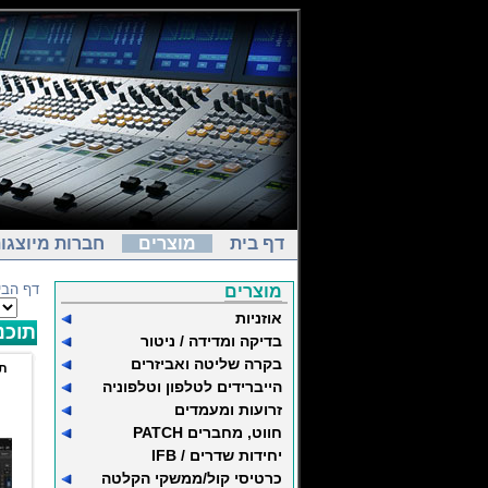
דף בית
מוצרים
חברות מיוצגו
דף הבי
מוצרים
אוזניות
תוכנ
בדיקה ומדידה / ניטור
בקרה שליטה ואביזרים
תו
הייברידים לטלפון וטלפוניה
זרועות ומעמדים
חווט, מחברים PATCH
יחידות שדרים / IFB
כרטיסי קול/ממשקי הקלטה