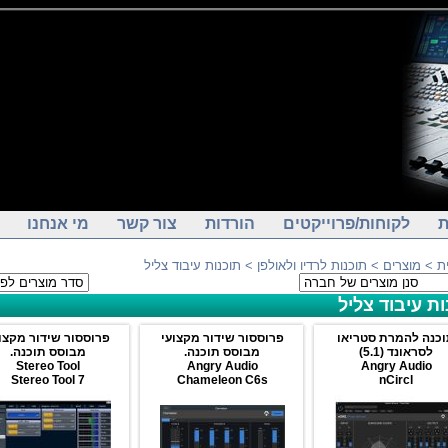
ת
לקוחות/פרוייקטים
הורדות
צור קשר
מי אנחנו
ת
>
מוצרים
>
תוכנות לרדיו ולאולפן
> תוכנות עיבוד צליל
ות עיבוד צליל
כנה להמרת סטריאו
פרוססור שידור מקצועי
פרוססור שידור מקצו
לסראונד (5.1)
מבוסס תוכנה.
מבוסס תוכנה.
Stereo Tool
Angry Audio
Angry Audio
Stereo Tool 7
Chameleon C6s
nCircl