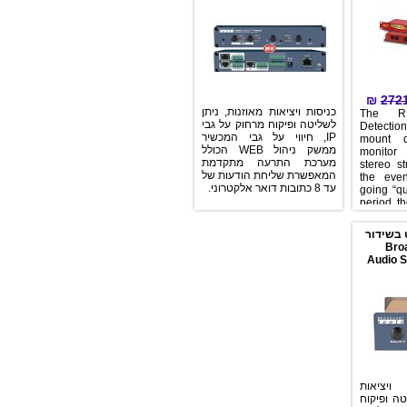
etc
inputs, e.g. for 5.1 and 7.1
fla
surround systems.
from
Designed to switch from
dri
one input (or set of inputs)
re
to another in the event of
Con
loss of audio, the unit is
sta
ideal at transmitter sites, or
and
after the master output of a
₪
studio, to switch in another
כניסות ויציאות מאוזנות, ניתן
Th
audio source, or
לשליטה ופיקוח מרחוק על גבי
Dete
simultaneous broadcast,
IP, חיווי על גבי המכשיר
mou
should a master source
ממשק ניהול WEB הכולל
mon
fail.
מערכת התרעה מתקדמת
ster
המאפשרת שליחת הודעות של
the
עד 8 כתובות דואר אלקטרוני.
goin
peri
thr
ster
דור
sign
mes
Au
serv
etc
pl
mach
rec
Con
sta
and
אות
יקוח