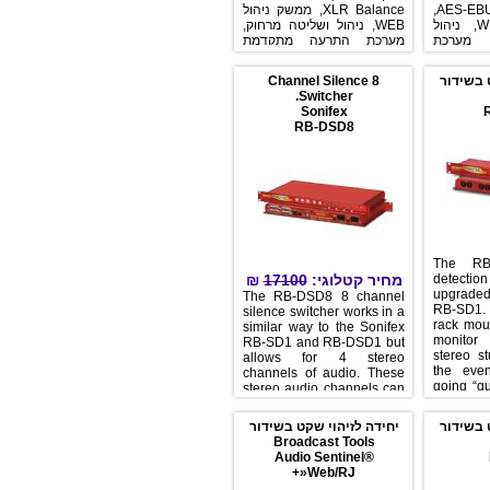
דיגיטלי AES-EBU/S-PDIF,
XLR Balance, ממשק ניהול
ממשק ניהול W
WEB, ניהול ושליטה מרחוק,
רכת
מערכת התרעה מתקדמת
שרת
המאפשרת שליחת הודעות
שליחת הודעות באמצעות E-
באמצעות E-MAIL
8 Channel Silence
דור
MAI
Switcher.
(Stream
Sonifex
RB-DSD8
The
₪
17100
מחיר קטלוגי:
det
upg
The RB-DSD8 8 channel
RB-
silence switcher works in a
rack
similar way to the Sonifex
mon
RB-SD1 and RB-DSD1 but
ster
allows for 4 stereo
the
channels of audio. These
goin
stereo audio channels can
peri
be either analogue or
thr
digital and can be used
דור
יחידה לזיהוי שקט בשידור
ster
independently to give 4
Broadcast Tools
sign
stereo silence detectors or
Audio Sentinel®
mes
they can be linked to
+»Web/RJ
serv
handle multichannel audio