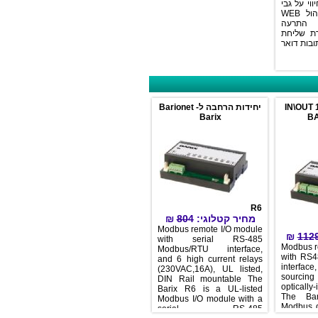
חוק על גבי
המכשיר ממשק ניהול 
עה
יחת
ובות דואר
ת הרחבה 12
יחידות הרחבה ל- Barionet
Barix
R6
₪
804
מחיר קטלוגי:
Modbus remote I/O module
₪
with serial RS-485
Mod
Modbus/RTU interface,
wit
and 6 high current relays
int
(230VAC,16A), UL listed,
sou
DIN Rail mountable The
opti
Barix R6 is a UL-listed
The
Modbus I/O module with a
Modb
serial RS-485
wit