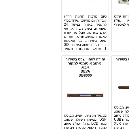
SilenceM
כיום מרבית תחנות הרדיו
ולח
עובדות עם מחשבי שידור בכדי
שירי
להשאר באוויר במשך 24
שעות גם בשעות בהן אין אף
אדם בתחנה. אבל מה קורה
כאשר המחשב קורס... ואז יש
שקט בשידור.. בלי פאניקה
יחידה לזיהוי שקט בשידור SD-
1 תדאג שהתחנה תשאר
באוויר
דור
יחידה לזיהוי שקט בשידור
וניתוב אוטומטי למקור
גיבוי.
DEVA
DB8000
בוסס
DSP,
מסך LC
מכשיר מקצועי, ואמין, מבוסס
למקור חלופי או נגן מדיה U
DSP, ממשק הפעלה פשוט,
מובנה, כניסות ויציאות XLR
מסך LCD גדול, יכולת ניתוב
Balan
למקור חלופי, כניסות ויציאות