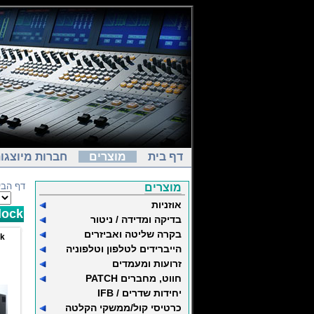
דף בית
מוצרים
חברות מיוצגו
דף הבי
מוצרים
אוזניות
lock
בדיקה ומדידה / ניטור
בקרה שליטה ואביזרים
ck
הייברידים לטלפון וטלפוניה
זרועות ומעמדים
חווט, מחברים PATCH
יחידות שדרים / IFB
כרטיסי קול/ממשקי הקלטה