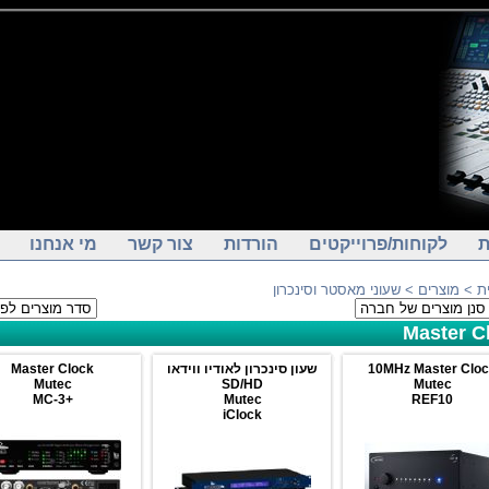
ת
לקוחות/פרוייקטים
הורדות
צור קשר
מי אנחנו
> שעוני מאסטר וסינכרון
מוצרים
>
ת
Master C
Master Clock
שעון סינכרון לאודיו ווידאו
10MHz Master Clo
Mutec
SD/HD
Mutec
+MC-3
Mutec
REF10
iClock