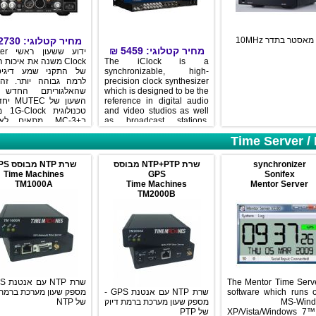
2730
מחיר קטלוגי:
ון מאסטר בתדר 10
₪
5459
מחיר קטלוגי:
 Master
 משנה את איכות הצליל
The iClock is a
של התקני שמע דיגיטל
synchronizable, high-
לרמה גבוהה יותר. זה
precision clock synthesizer
שהאלגוריתם החדש
which is designed to be the
TEC יחד עם
reference in digital audio
ock מבצע
and video studios as well
3. מתאים לאולפני
as broadcast stations.
-3 מבצע
Based on a totally new
Time Server /
גם המרה של תדר דג
concept of frequency
AES3
generation, developed by
MUTEC, the unit offers an
שרת NTP מבוסס GPS
שרת NTP+PTP מבוסס
synchronizer
unchallanged flexibility for
Time Machines
GPS
Sonifex
synchronization of different
TM1000A
Time Machines
Mentor Server
ויציאה COAX.
devices to one house
TM2000B
clock. On this occasion
iClock breaks traditional
and unflexible forms of
chaining input and output
signals and allows for the
first time their completely
free combination and
scalability.
The Mentor Time Serve
מספק שעון מערכת ברמת 
שרת NTP עם אנטנת GPS -
software which runs 
של NTP
מספק שעון מערכת ברמת דיוק
MS-Win
של PTP
XP/Vista/Windows 7