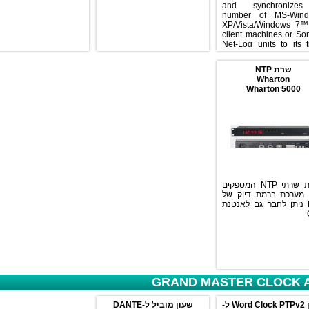
and synchronize
number of MS-Wind
XP/Vista/Windows 7
client machines or Son
Net-Log units to its t
The client PCs or Net-
read the server time
שרת NTP
have their time set u
Wharton
TCP/IP at regular inter
Wharton 5000
סדרת שרתי NTP המספקים
 מערכת ברמת דיוק של
NTP ניתן לחבר גם לאנטנת
GRAND MASTER CLOCK A
שעון Word Clock PTPv2 ל-
שעון מוביל ל-DANTE