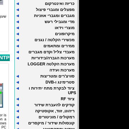
כריזה ואינטרקום
מפצלים ומגברי פיצול
מגברים ומגברי אוזניות
שעMHz
מדי ומגבילי רעש
מוצרי וידאו
מיקרופונים
מכשירי הקלטה / נגנים
ממירים ומתאמים
מעבדי צליל וקדם מגברים
 NTP
מערכות הגברה/בידוריות
מערכות הקלטה LOGGER
מערכות ועידה
סוויצ'רים ומטריצות
סטרימינג ו-DVB
ציוד לבקרת מתח יתירות ו
UPS
ציוד RF
קודקים להעברת שידור
ריהוט, זווד, אקוסטיקה
r is
רמקולים / מוניטורים
on a
קונסולות שידור / מיקסרים
dows
™ PC