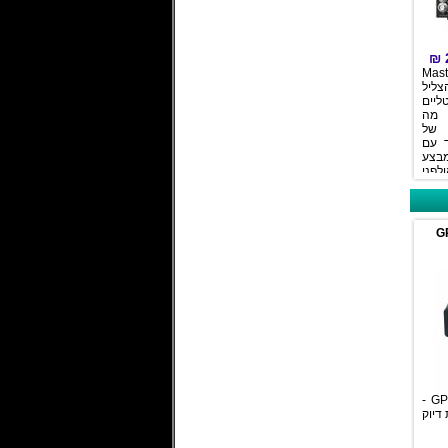
₪
ידוע ששעון ראשי
Clock
יים
 מה
 של
השעון של MU
טכנולוגית 1G-Cl
ב+MC-
וידאו ואודיו, ה+MC
ימה
משעון חיצוני, המרה מ
and S/P-DIF, מגיע עם 6
יציאות Word Clock BNC,
יציאה AES, יציאת SPDIF,
שרת NTP עם אנטנת GPS -
דיוק