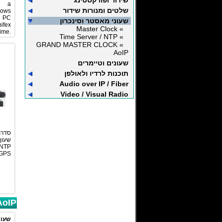
שידור ופודקסטינג
s a
שלטים ומנורות שידור
ows
™ PC
שעוני מאסטר וסינכרון
ifex
» Master Clock
ime.
» Time Server / NTP
Logs
» GRAND MASTER CLOCK
 and
AoIP
sing
vals.
שעונים וטיימרים
תוכנות לרדיו ולאולפן
Audio over IP / Fiber
Video / Visual Radio
שעון
GPS
oIP