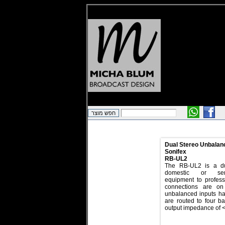
Dual Stereo Unbalan
Sonifex
RB-UL2
The RB-UL2 is a dua
domestic or semi
equipment to professi
connections are o
unbalanced inputs h
are routed to four b
output impedance of 