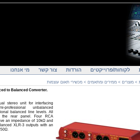
לקוחות/פרוייקטים
הורדות
צור קשר
מי אנחנו
>
מוצרים
>
ממירים ומתאמים
>
מכשירי תאום עוצמות
ced to Balanced Converter.
l stereo unit for interfacing
-professional unbalanced
onal balanced line levels. All
n the rear panel. Four RCA
ave an impedance of 10kΩ and
alanced XLR-3 outputs with an
<50Ω.