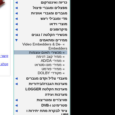
כריזה ואינטרקום
מפצלים ומגברי פיצול
מגברים ומגברי אוזניות
מדי ומגבילי רעש
מוצרי וידאו
מיקרופונים
מכשירי הקלטה / נגנים
ממירים ומתאמים
» Video Embedders & De-
Embedders
» מכשירי תאום עוצמות
קישור 
» ממיר קצב דגימה
» ממירי AD/DA
קטלוג 
» ממירי מונו-סטראו
» ממירי פורמט
» מקודדי DOLBY
מעבדי צליל וקדם מגברים
מערכות הגברה/בידוריות
מערכות הקלטה LOGGER
מערכות ועידה
סוויצ'רים ומטריצות
סטרימינג ו-DVB
ציוד לבקרת מתח יתירות ו
UPS