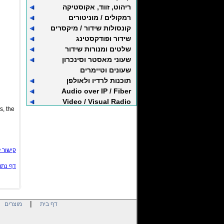
ריהוט, זווד, אקוסטיקה
רמקולים / מוניטורים
קונסולות שידור / מיקסרים
שידור ופודקסטינג
שלטים ומנורות שידור
שעוני מאסטר וסינכרון
שעונים וטיימרים
תוכנות לרדיו ולאולפן
Audio over IP / Fiber
Video / Visual Radio
s, the
קישור 
דף נתו
|
|
דף בית
מוצרים