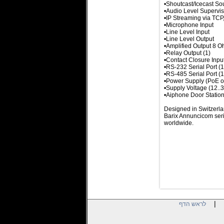
•Shoutcast/Icecast Sou
•Audio Level Supervi
•IP Streaming via TCP
•Microphone Input
•Line Level Input
•Line Level Output
•Amplified Output 8 
•Relay Output (1)
•Contact Closure Input
•RS-232 Serial Port (1
•RS-485 Serial Port (1
•Power Supply (PoE or
•Supply Voltage (12..
•Aiphone Door Station 
Designed in Switzerla
Barix Annuncicom seri
worldwide.
|
לראש הדף