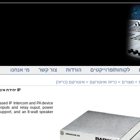
לקוחות/פרוייקטים
הורדות
צור קשר
מי אנחנו
אינטרקום (כריזה)
>
כריזה ואינטרקום
>
מוצרים
>
יחידת אינטרקום מוגברת על גבי IP
based IP Intercom and PA device
 inputs and relay ouput, power
support, and an 8-watt speaker