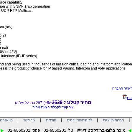
rce capability
sion with SNMP Trap generation
, UDP, RTP, Multicast
Ohm (8W)
 (2)
)
)
 ext)
30V or 48V)
Interface (IE/JE series)
nd and being used in thousands of mission critical paging and intercom application
es is the product of choice for IP based Paging, Intercom and VoIP applications
לאתר החברה
נים
2539 ₪
מחיר קטלוגי:
(2971 ₪ כולל מע"מ)
צור קשר לקבלת הצעת מחיר
|
|
|
|
חברות מיוצגות
לקוחות/פרוייקטים
הורדות
צור קשר
מי אנחנו
מיכה בלום-ברודקסט דיזייין
טל' 02-6560201 פקס' 02-6560201