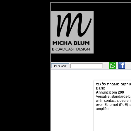
Barix
Annuncicom 200
Versatile, standards-
with contact closure
over Ethernet (PoE) 
amplifier.