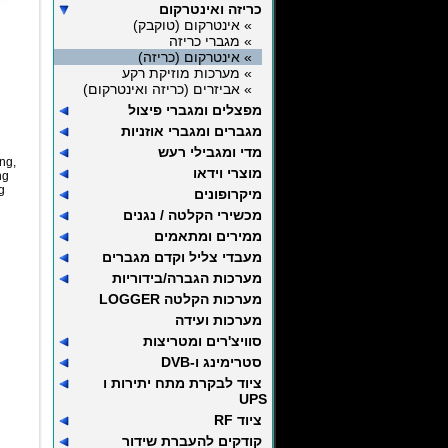
כריזה ואינטרקום
» אינטרקום (טוקבק)
» מגברי כריזה
» אינטרקום (כריזה)
» מערכות מוזיקת רקע
» אביזרים (כריזה ואינטרקום)
מפצלים ומגברי פיצול
מגברים ומגברי אוזניות
מדי ומגבילי רעש
ng,
מוצרי וידאו
ng
g
מיקרופונים
מכשירי הקלטה / נגנים
ממירים ומתאמים
מעבדי צליל וקדם מגברים
מערכות הגברה/בידוריות
מערכות הקלטה LOGGER
מערכות ועידה
סוויצ'רים ומטריצות
סטרימינג ו-DVB
ציוד לבקרת מתח יתירות ו
UPS
ציוד RF
קודקים להעברת שידור