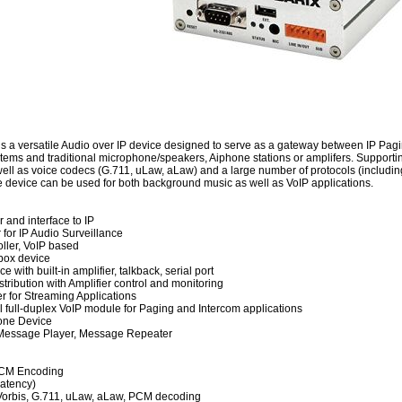
 a versatile Audio over IP device designed to serve as a gateway between IP Pagi
tems and traditional microphone/speakers, Aiphone stations or amplifers. Supporti
ell as voice codecs (G.711, uLaw, aLaw) and a large number of protocols (includin
he device can be used for both background music as well as VoIP applications.
 and interface to IP
for IP Audio Surveillance
oller, VoIP based
 box device
 with built-in amplifier, talkback, serial port
tribution with Amplifier control and monitoring
r for Streaming Applications
al full-duplex VoIP module for Paging and Intercom applications
Zone Device
, Message Player, Message Repeater
PCM Encoding
atency)
orbis, G.711, uLaw, aLaw, PCM decoding