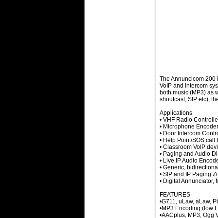
The Annuncicom 200 is
VoIP and Intercom sys
both music (MP3) as w
shoutcast, SIP etc), t
Applications
• VHF Radio Controller
• Microphone Encoder 
• Door Intercom Contr
• Help Point/SOS call
• Classroom VoIP device
• Paging and Audio Dis
• Live IP Audio Encode
• Generic, bidirection
• SIP and IP Paging 
• Digital Annunciator
FEATURES
•G711, uLaw, aLaw, 
•MP3 Encoding (low L
•AACplus, MP3, Ogg V