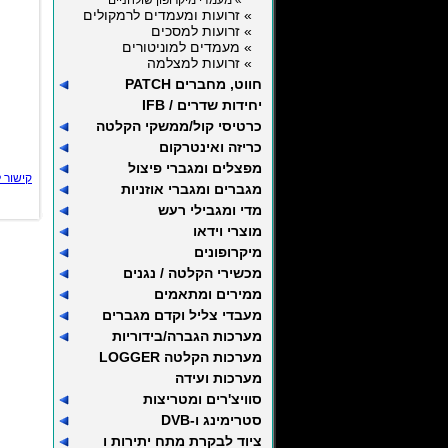
» מעמדי מיקרופון שולחניים
» זרועות ומעמדים לרמקולים
» זרועות למסכים
» מעמדים למוניטורים
» זרועות למצלמה
חווט, מחברים PATCH
יחידות שדרים / IFB
כרטיסי קול/ממשקי הקלטה
כריזה ואינטרקום
מפצלים ומגברי פיצול
קישור 
מגברים ומגברי אוזניות
מדי ומגבילי רעש
מוצרי וידאו
מיקרופונים
מכשירי הקלטה / נגנים
ממירים ומתאמים
מעבדי צליל וקדם מגברים
מערכות הגברה/בידוריות
מערכות הקלטה LOGGER
מערכות ועידה
סוויצ'רים ומטריצות
סטרימינג ו-DVB
ציוד לבקרת מתח יתירות ו