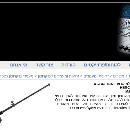
לקוחות/פרוייקטים
הורדות
צור קשר
מי אנחנו
>
מוצרים
>
זרועות ומעמדים
>
זרועות ומעמדים למיקרופון
>
מעמדי מיקרופון רצפת
מיקרופון נמוך עם בום
HERC
MS
יקרופון נמוך. עם בום קצר המתכוונן לאורך הרצוי
ונשאר שם ללא החלקות או תזוזות. כולל מתאם בום Quik-
N-E להפרדה וחיבור מהירים של הבום מהסטנד.
 - בסיס עם משקל ליציבות רבה.