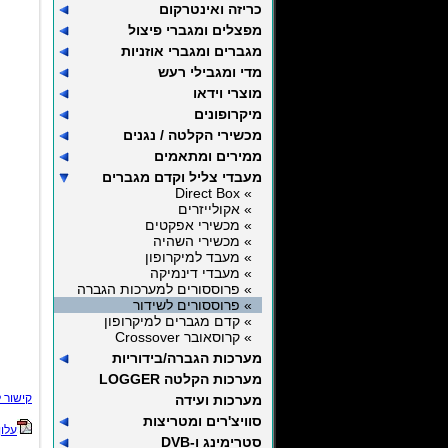
כריזה ואינטרקום
מפצלים ומגברי פיצול
מגברים ומגברי אוזניות
מדי ומגבילי רעש
מוצרי וידאו
מיקרופונים
מכשירי הקלטה / נגנים
ממירים ומתאמים
מעבדי צליל וקדם מגברים
» Direct Box
» אקולייזרים
» מכשירי אפקטים
» מכשירי השהיה
» מעבד למיקרופון
» מעבדי דינמיקה
» פרוססורים למערכות הגברה
» פרוססורים לשידור
» קדם מגברים למיקרופון
» קרוסאובר Crossover
מערכות הגברה/בידוריות
מערכות הקלטה LOGGER
קישור 
מערכות ועידה
סוויצ'רים ומטריצות
עלון
סטרימינג ו-DVB