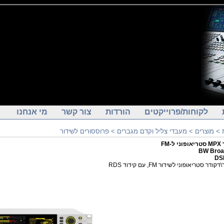
לקוחות/פרוייקטים
הורדות
צור קשר
מי אנחנו
>
מוצרים
>
מעבדי צליל וקדם מגברים
>
פרוססורים לשידור
-FM
BW Broa
DS
דר סטריאופוני לשידור FM, עם קידוד RDS