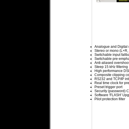
Analogue and Digital
Stereo or mono (L+R, 
Switchable input fallb
Switchable pre-empha
Anti-aliased overshoo
Steep 15 kHz filtering
High performance DS
Composite clipping co
RS232 and TCP/IP inte
Real time clock for pr
Preset trigger port
Security (password) C
Software 'FLASH' Upg
Pilot protection filter