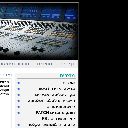
דף בית
מוצרים
חברות מיוצגות
דף הבית
מוצרים
אוזניות
מקודד MPX סטריאופוני ל
dcast
בדיקה ומדידה / ניטור
PmpX
בקרה שליטה ואביזרים
אנקודר\דקו
הייברידים לטלפון וטלפוניה
זרועות ומעמדים
חווט, מחברים PATCH
יחידות שדרים / IFB
כרטיסי קול/ממשקי הקלטה