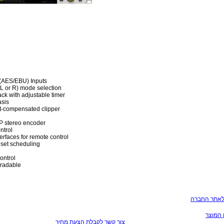
 (AES/EBU) Inputs
L or R) mode selection
ack with adjustable timer
sis
t-compensated clipper
P stereo encoder
ntrol
rfaces for remote control
eset scheduling
ontrol
radable
לאתר החברה
 המוצר
צור קשר לקבלת הצעת מחיר