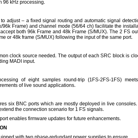
th 96 kHz processing.
to adjust – a fixed signal routing and automatic signal detecti
/96k Frame) and channel mode (56/64 ch) facilitate the installa
 accept both 96k Frame and 48k Frame (S/MUX). The 2 FS ou
ame or 48k frame (S/MUX) following the input of the same port.
mon clock source needed. The output of each SRC block is cl
nding MADI input.
ocessing of eight samples round-trip (1FS-2FS-1FS) meets
ements of live sound applications.
es six BNC ports which are mostly deployed in live consoles
extend the connection scenario for 1 FS signals.
port enables firmware updates for future enhancements.
ION
uipped with two phase-redundant power supplies to ensure