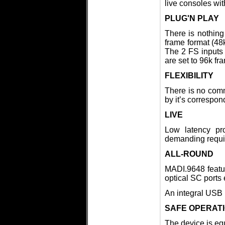
live consoles wi
PLUG'N PLAY
There is nothing 
frame format (48k
The 2 FS inputs
are set to 96k fr
FLEXIBILITY
There is no com
by it’s correspo
LIVE
Low latency pr
demanding requir
ALL-ROUND
MADI.9648 featur
optical SC ports 
An integral USB 
SAFE OPERAT
The device is eq