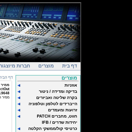
דף בית
מוצרים
חברות מיוצגות
דף הבית
מוצרים
אוזניות
ממיר MADI-MADI
ectOut
בדיקה ומדידה / ניטור
.9648
בקרה שליטה ואביזרים
מפורמט 1FS לפורמט 2FS
הייברידים לטלפון וטלפוניה
זרועות ומעמדים
חווט, מחברים PATCH
יחידות שדרים / IFB
כרטיסי קול/ממשקי הקלטה