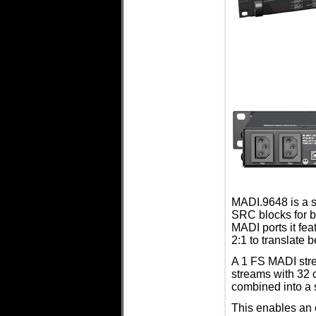
MADI.9648 is a s
SRC blocks for b
MADI ports it fea
2:1 to translate
A 1 FS MADI stre
streams with 32 
combined into a 
This enables an 