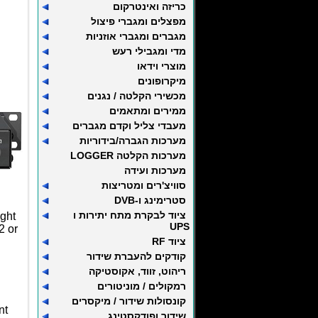
כריזה ואינטרקום
מפצלים ומגברי פיצול
מגברים ומגברי אוזניות
מדי ומגבילי רעש
מוצרי וידאו
מיקרופונים
מכשירי הקלטה / נגנים
ממירים ומתאמים
מעבדי צליל וקדם מגברים
מערכות הגברה/בידוריות
מערכות הקלטה LOGGER
מערכות ועידה
סוויצ'רים ומטריצות
סטרימינג ו-DVB
ציוד לבקרת מתח יתירות ו
ight
UPS
2 or
ציוד RF
קודקים להעברת שידור
ריהוט, זווד, אקוסטיקה
רמקולים / מוניטורים
קונסולות שידור / מיקסרים
nt
שידור ופודקסטינג