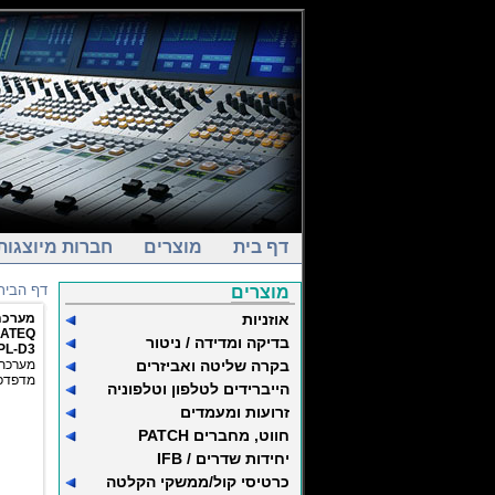
דף בית
מוצרים
חברות מיוצגות
דף הבית
מוצרים
אוזניות
מערכת 
ATEQ
בדיקה ומדידה / ניטור
PL-D3
בקרה שליטה ואביזרים
מערכת 
מדפדפן
הייברידים לטלפון וטלפוניה
זרועות ומעמדים
חווט, מחברים PATCH
יחידות שדרים / IFB
כרטיסי קול/ממשקי הקלטה