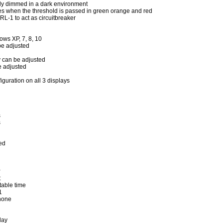
lly dimmed in a dark environment
s when the threshold is passed in green orange and red
RL-1 to act as circuitbreaker
ws XP, 7, 8, 10
be adjusted
y can be adjusted
e adjusted
iguration on all 3 displays
s
s
ed
y
t
able time
1
hone
lay