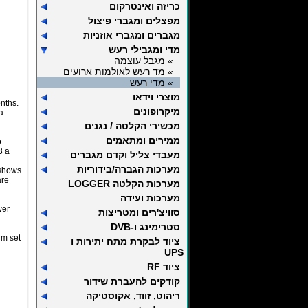
כריזה ואינטרקום
מפצלים ומגברי פיצול
מגברים ומגברי אוזניות
מדי ומגבילי רעש
» מגבל עוצמה
» מד רעש לאולמות ארועים
» מדי רעש
מוצרי וידאו
nths.
מיקרופונים
a
מכשירי הקלטה / נגנים
ממירים ומתאמים
o
3 a
מעבדי צליל וקדם מגברים
מערכות הגברה/בידוריות
 shows
are
מערכות הקלטה LOGGER
מערכות ועידה
wer
סוויצ'רים ומטריצות
סטרימינג ו-DVB
um set
ציוד לבקרת מתח יתירות ו
UPS
ציוד RF
קודקים להעברת שידור
ריהוט, זווד, אקוסטיקה