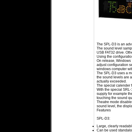
The SPL-D3 is an adva
The sound level sampl
USB FAT32 drive. Other
Using the configurati
On release, Windows 7 
adjust configuration s
windows computer wit
The SPL-D3 uses a me
the sound levels are 
actually exceeded.
The special calender f
With the special SRL-
supply for example th
touching the sound qua
Theatre mode disables
sound level, the displa
Features
SPL-D3:
Large, clearly readabl
Can be used standalon