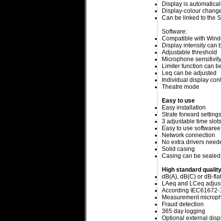
Display is automatica
Display-colour change
Can be linked to the S
Software:
Compatible with Windo
Display intensity can 
Adjustable threshold
Microphone sensitivit
Limiter function can b
Leq can be adjusted
Individual display conf
Theatre mode
Easy to use
Easy installation
Strate forward setting
3 adjustable time slot
Easy to use softwaree
Network connection
No extra drivers need
Solid casing
Casing can be sealed
High standard qualit
dB(A), dB(C) or dB-fla
LAeq and LCeq adjust
According IEC61672-
Measurement microp
Fraud detection
365 day logging
Optional external disp