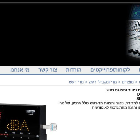
לקוחות/פרוייקטים
הורדות
צור קשר
מי אנחנו
מדי רעש
>
מדי ומגבילי רעש
>
מוצרים
>
ניטור ותצוגת רעש
D
S
למדידה, ניטור ותצוגת מד-רעש כולל ארכיון, שליטה
 והגנה מהתערבות לא מורשית