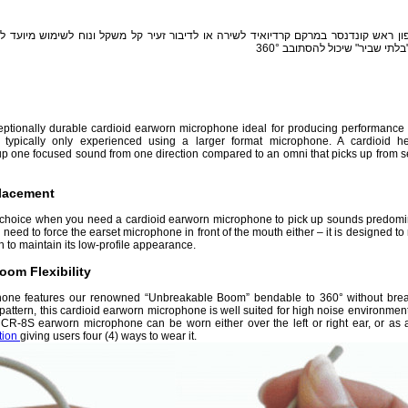
ון ראש קונדנסר במרקם קרדיואיד לשירה או לדיבור זעיר קל משקל ונוח לשימוש מיועד ל
בלתי שביר" שיכול להסתובב 360°
ptionally durable cardioid earworn microphone ideal for producing performance
s typically only experienced using a larger format microphone. A cardioid h
up one focused sound from one direction compared to an omni that picks up from s
Placement
 choice when you need a cardioid earworn microphone to pick up sounds predomi
need to force the earset microphone in front of the mouth either – it is designed to 
h to maintain its low-profile appearance.
oom Flexibility
hone features our renowned “Unbreakable Boom” bendable to 360° without bre
pattern, this cardioid earworn microphone is well suited for high noise environmen
 CR-8S earworn microphone can be worn either over the left or right ear, or as
tion
giving users four (4) ways to wear it.