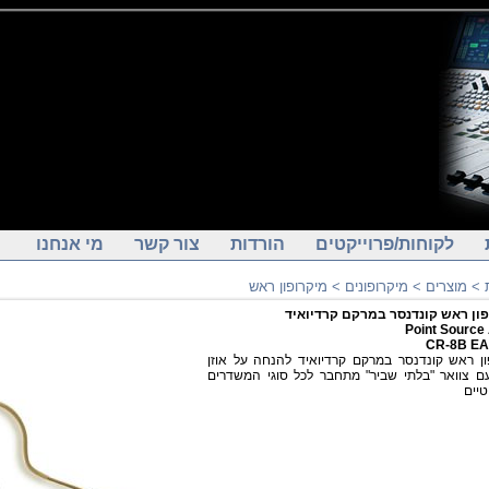
לקוחות/פרוייקטים
הורדות
צור קשר
מי אנחנו
מיקרופון ראש
>
מיקרופונים
>
מוצרים
>
ון ראש קונדנסר במרקם קרדיואיד
Point Source
CR-8B E
ון ראש קונדנסר במרקם קרדיואיד להנחה על אוזן
 צוואר "בלתי שביר" מתחבר לכל סוגי המשדרים
יים