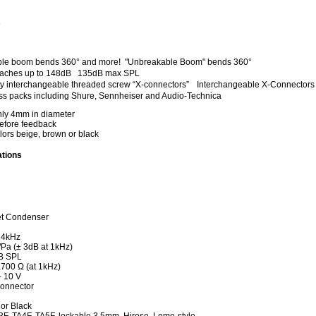
s
"Unbreakable Boom" bends 360°
135dB max SPL
Interchangeable X-Connectors f
ss packs including Shure, Sennheiser and Audio-Technica
nly 4mm in diameter
efore feedback
olors beige, brown or black
ations
et Condenser
14kHz
Pa (± 3dB at 1kHz)
B SPL
700 Ω (at 1kHz)
- 10 V
 connector
or Black
F, TA4F, TA5F, lockable 3.5mm, Hirose, Lemo-style