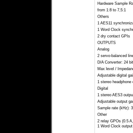
Hardware Sample Rat
from 1:8 to 7,5:1
Others
1 AES11 synchroniza
1 Word Clock synchr
2 dry contact GPIs
OUTPUTS
Analog
2 servo-balanced lin
D/A Converter: 24 bi
Max level / Impedan
Adjustable digital ga
1 stereo headphone 
Digital
1 stereo AES3 outpu
Adjustable output ga
Sample rate (kHz): 3
Other
2 relay GPOs (0.5 A
1 Word Clock output