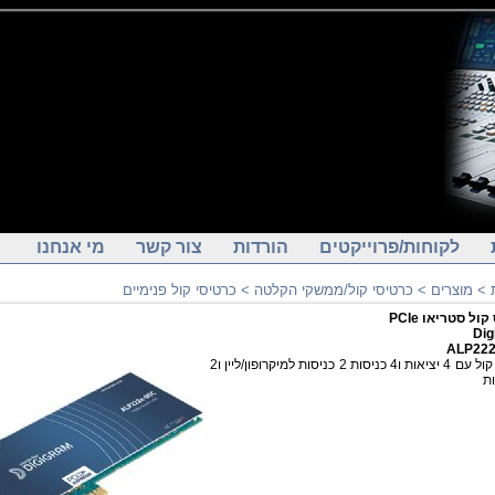
לקוחות/פרוייקטים
הורדות
צור קשר
מי אנחנו
כרטיסי קול פנימיים
>
כרטיסי קול/ממשקי הקלטה
>
מוצרים
>
טיס קול סטריאו
Dig
ALP222
כרטיס קול עם 4 יציאות ו4 כניסות 2 כניסות למיקרופון/ליין ו2
ות