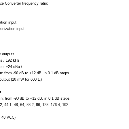
e Converter frequency ratio:
tion input
onization input
e outputs
ts / 192 kHz
ce: +24 dBu /
in: from -90 dB to +12 dB, in 0.1 dB steps
output (20 mW for 600 Ω)
t
in: from -90 dB to +12 dB, in 0.1 dB steps
2, 44.1, 48, 64, 88.2, 96, 128, 176.4, 192
, 48 VCC)