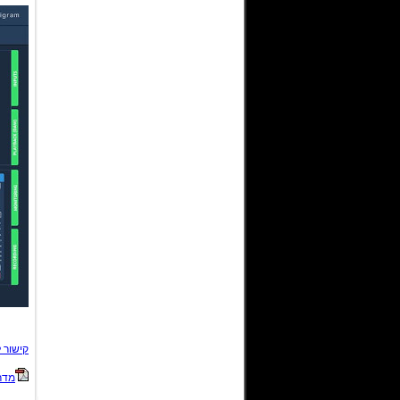
קישור 
מדר