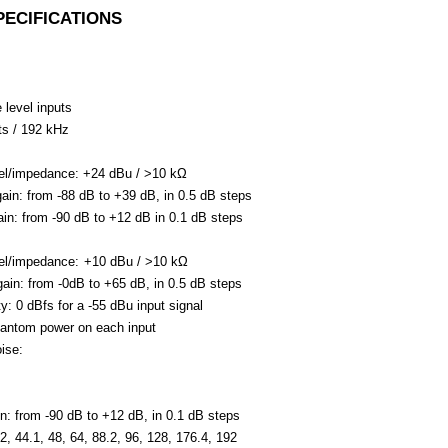
ECIFICATIONS
 level inputs
ts / 192 kHz
el/impedance: +24 dBu / >10 kΩ
gain: from -88 dB to +39 dB, in 0.5 dB steps
gain: from -90 dB to +12 dB in 0.1 dB steps
el/impedance:
+10 dBu / >10 kΩ
gain: from -0dB to +65 dB, in 0.5 dB steps
y: 0 dBfs for a -55 dBu input signal
hantom power on each input
oise:
in: from -90 dB to +12 dB, in 0.1 dB steps
2, 44.1, 48, 64, 88.2, 96, 128, 176.4, 192