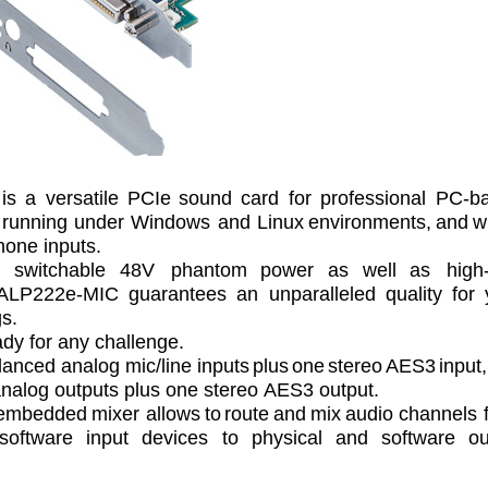
s a versatile PCIe
sound
card for professional PC-b
 running under Windows and
Linux
environments,
and
w
hone inputs.
h
switchable
48V
phantom
power
as
well
as
high
, ALP222e-MIC
guarantees an unparalleled quality for
s.
ady for any challenge.
alanced analog mic/line
inputs
plus
one
stereo
AES3
input,
nalog outputs plus one
stereo
AES3 output.
embedded
mixer
allows
to
route
and
mix
audio
channels 
 software
input devices to physical and software
ou