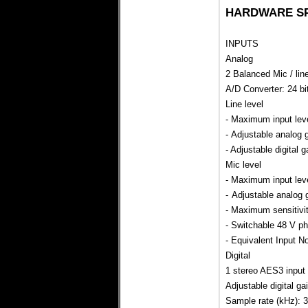
HARDWARE SP
INPUTS
Analog
2 Balanced Mic / line
A/D Converter: 24 bi
Line level
- Maximum input lev
- Adjustable analog 
- Adjustable digital 
Mic level
- Maximum input lev
-
Adjustable analog 
- Maximum sensitivit
- Switchable 48 V p
- Equivalent Input N
Digital
1 stereo AES3 input
Adjustable digital ga
Sample rate (kHz): 3