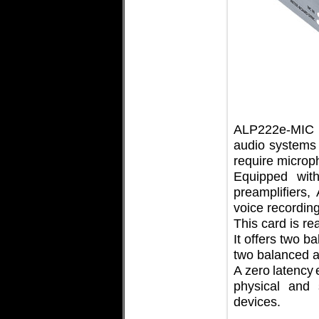
ALP222e-MIC i
audio
systems
r
equire microp
Equipped
wit
preamplifiers
voice recording
This card is re
It offers two b
two balanced a
A
zero
latency
physical and
devices.