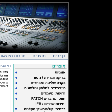
דף בית
מוצרים
חברות מיוצגות
דף הבית
מוצרים
אוזניות
כר PCIe
igram
בדיקה ומדידה / ניטור
e-Mic
בקרה שליטה ואביזרים
דיגטלי
הייברידים לטלפון וטלפוניה
זרועות ומעמדים
חווט, מחברים PATCH
יחידות שדרים / IFB
כרטיסי קול/ממשקי הקלטה