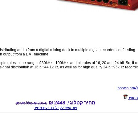
stributing audio from a digital mixing desk to multiple digital recorders, or feeding
 an output from a DAT machine.
mple rates in the range of 30kHz - 100kHz, and bit rates of 16, 20 and 24 bit. So, it 
ignal distribution at 16 bit 44.1kHz, as well as for high quality 24 bit 96kHz recordi
לאתר החברה
המוצר
מחיר קטלוגי:
2448 ₪
(2864 ₪ כולל מע"מ)
צור קשר לקבלת הצעת מחיר