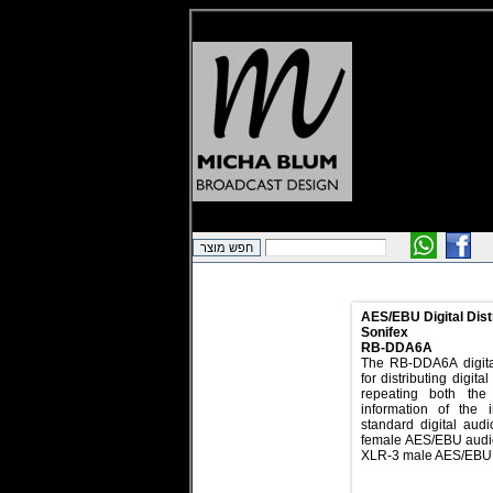
AES/EBU Digital Distr
Sonifex
RB-DDA6A
The RB-DDA6A digital 
for distributing digit
repeating both the
information of the i
standard digital audi
female AES/EBU audio 
XLR-3 male AES/EBU 