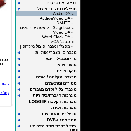
כריזה ואינטרקום
מפצלים ומגברי פיצול
» Audio DA
» Audio&Video DA
» DANTE
» Stagebox - קופסת עיתונאים
» Video DA
» Word Clock DA
» מפצל VGA
» מפצלי ומגברי פיצול מיקרופון
מגברים ומגברי אוזניות
מדי ומגבילי רעש
can be
ng.
מוצרי וידאו
מיקרופונים
מכשירי הקלטה / נגנים
ממירים ומתאמים
קישור 
מעבדי צליל וקדם מגברים
קטלוג 
מערכות הגברה/בידוריות
מערכות הקלטה LOGGER
מערכות ועידה
סוויצ'רים ומטריצות
סטרימינג ו-DVB
ציוד לבקרת מתח יתירות ו
UPS