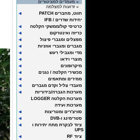
» מעמדים למוניטורים
» זרועות למצלמה
חווט, מחברים PATCH
יחידות שדרים / IFB
כרטיסי קול/ממשקי הקלטה
כריזה ואינטרקום
מפצלים ומגברי פיצול
מגברים ומגברי אוזניות
מדי ומגבילי רעש
מוצרי וידאו
מיקרופונים
מכשירי הקלטה / נגנים
ממירים ומתאמים
מעבדי צליל וקדם מגברים
מערכות הגברה/בידוריות
מערכות הקלטה LOGGER
מערכות ועידה
סוויצ'רים ומטריצות
סטרימינג ו-DVB
ציוד לבקרת מתח יתירות ו
UPS
ציוד RF