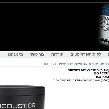
לקוחות/פרוייקטים
הורדות
צור קשר
מי אנחנו
>
מוצרים
>
זרועות ומעמדים
>
מעמדים למוניטורים
רגלית) משכך רעידות למוניטור
ISO ACOU
ISO PUKE
ית) משכך רעידות למוניטור 8 יחידות באריזה