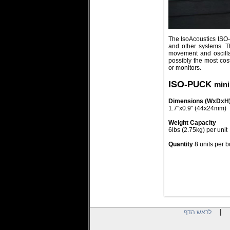
The IsoAcoustics ISO-
and other systems. Th
movement and oscillat
possibly the most cos
or monitors.
ISO
-PUCK
mini
Dimensions (WxDxH
1.7″x0.9″ (44x24mm)
Weight Capacity
6lbs (2.75kg) per unit​
Quantity
8 units per b
|
לראש הדף