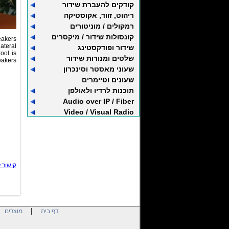
קודקים להעברת שידור
ריהוט, זווד, אקוסטיקה
רמקולים / מוניטורים
קונסולות שידור / מיקסרים
eakers
ateral
שידור ופודקסטינג
ool is
שלטים ומנורות שידור
eakers
שעוני מאסטר וסינכרון
שעונים וטיימרים
תוכנות לרדיו ולאולפן
Audio over IP / Fiber
Video / Visual Radio
קישור 
|
|
דף בית
מוצרים