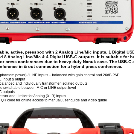
able, active, pressbox with 2 Analog Line/Mic inputs, 1 Digital US
d 8 Analog Line/Mic & 4 Digital USB-C outputs. It is suitable for b
or press conferences due to heavy duty Nanuk case. The USB-C 
nference in & out connection for a hybrid press conference.
phantom power) / LINE inputs – balanced with gain control and 26dB PAD
C input & output
alanced and individually transformer isolated outputs
e switchable between MIC or LINE output level
C outputs
essor and Limiter for Analog (XLR) inputs
d QR code for online access to manual, user guide and video guide