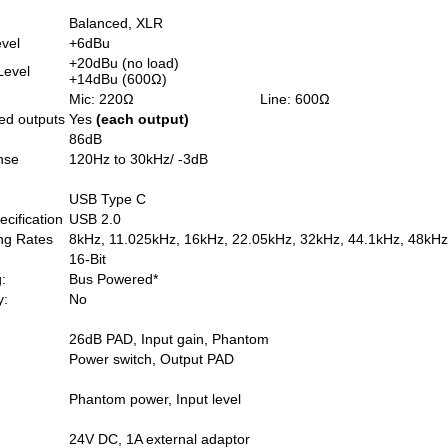
Balanced, XLR
vel
+6dBu
+20dBu (no load)
Level
+14dBu (600Ω)
Mic: 220Ω
Line: 600Ω
ed outputs
Yes
(each output)
86dB
nse
120Hz to 30kHz/ -3dB
USB Type C
cification
USB 2.0
ng Rates
8kHz, 11.025kHz, 16kHz, 22.05kHz, 32kHz, 44.1kHz, 48kHz
16-Bit
:
Bus Powered*
y:
No
26dB PAD, Input gain, Phantom
Power switch, Output PAD
Phantom power, Input level
24V DC, 1A external adaptor