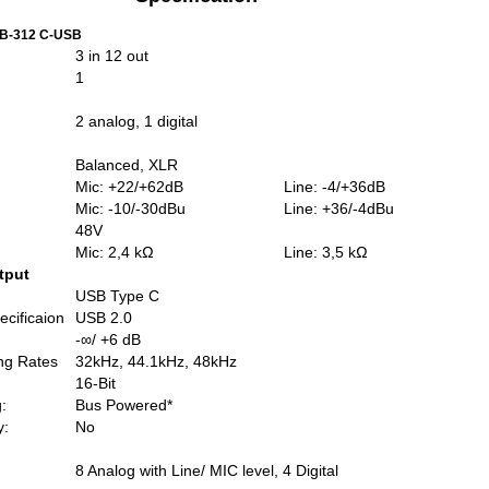
PB-312 C-USB
3 in 12 out
1
2 analog, 1 digital
Balanced, XLR
Mic: +22/+62dB
Line: -4/+36dB
Mic: -10/-30dBu
Line: +36/-4dBu
48V
Mic: 2,4 kΩ
Line: 3,5 kΩ
utput
USB Type C
cificaion
USB 2.0
-∞/ +6 dB
ng Rates
32kHz, 44.1kHz, 48kHz
16-Bit
:
Bus Powered*
y:
No
8 Analog with Line/ MIC level, 4 Digital