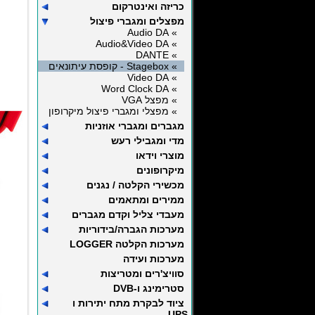
כריזה ואינטרקום
מפצלים ומגברי פיצול
» Audio DA
» Audio&Video DA
» DANTE
» Stagebox - קופסת עיתונאים
» Video DA
» Word Clock DA
» מפצל VGA
» מפצלי ומגברי פיצול מיקרופון
מגברים ומגברי אוזניות
מדי ומגבילי רעש
מוצרי וידאו
מיקרופונים
מכשירי הקלטה / נגנים
ממירים ומתאמים
מעבדי צליל וקדם מגברים
מערכות הגברה/בידוריות
מערכות הקלטה LOGGER
מערכות ועידה
סוויצ'רים ומטריצות
סטרימינג ו-DVB
ציוד לבקרת מתח יתירות ו
UPS