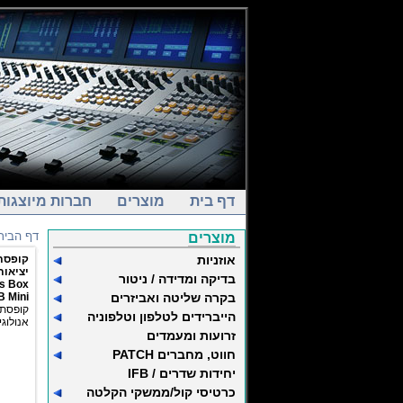
דף בית
מוצרים
חברות מיוצגות
דף הבית
מוצרים
אוזניות
יציא USB-C
בדיקה ומדידה / ניטור
s Box
 Mini
בקרה שליטה ואביזרים
הייברידים לטלפון וטלפוניה
יציאות אנלוגיות USB-C
זרועות ומעמדים
חווט, מחברים PATCH
יחידות שדרים / IFB
כרטיסי קול/ממשקי הקלטה