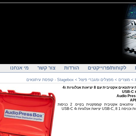
לקוחות/פרוייקטים
הורדות
צור קשר
מי אנחנו
Stagebox - קופסת עיתונאים
>
מפצלים ומגברי פיצול
>
מוצרים
>
קופסת עיתונאים אקטיבית עם 8 יציאות אנלוגיות ו4
ות
Audio Pres
APB
קופסת עיתונאים אקטיבית קומפקטית בקייס. 2 כניסות
אנולוגיות וכניסה 1 USB-C, 8  ו4