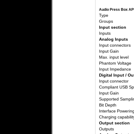
Audio Press Box A
Type
Groups
Input section
Inputs
Analog Inputs
Input connectors
Input Gain
Max. input level
Phantom Voltage
Input Impedance
Digital Input / O
Input connector
Compliant USB Spe
Input Gain
Supported Sampli
Bit Depth
Interface Powering
Charging capabilit
Output section
Outputs