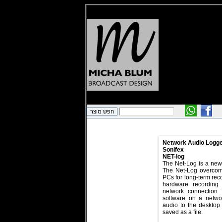
Network Audio Logg
Sonifex
NET-log
The Net-Log is a new
The Net-Log overcomes
PCs for long-term rec
hardware recording 
network connection 
software on a netwo
audio to the desktop
saved as a file.