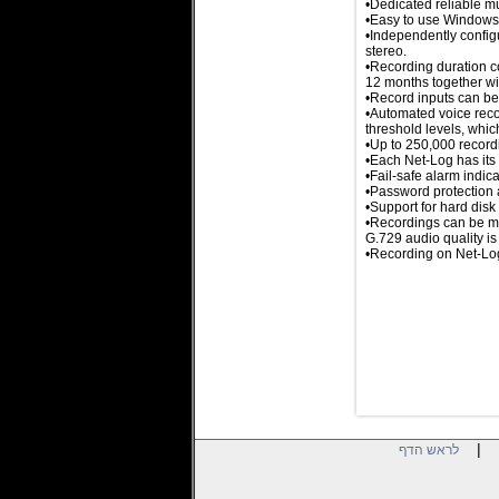
•Dedicated reliable m
•Easy to use Windows™
•Independently configu
stereo.
•Recording duration co
12 months together wi
•Record inputs can be 
•Automated voice reco
threshold levels, whic
•Up to 250,000 recor
•Each Net-Log has its
•Fail-safe alarm indic
•Password protection a
•Support for hard disk
•Recordings can be ma
G.729 audio quality i
•Recording on Net-Log
|
לראש הדף