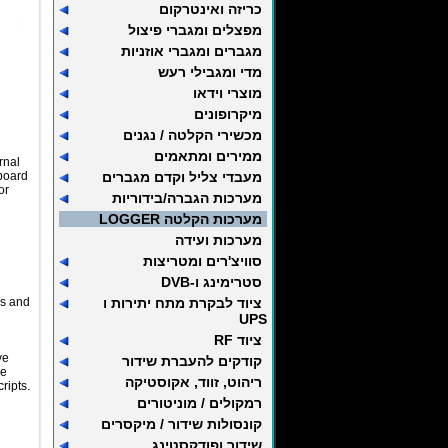
כריזה ואינטרקום
מפצלים ומגברי פיצול
מגברים ומגברי אוזניות
מדי ומגבילי רעש
מוצרי וידאו
מיקרופונים
מכשירי הקלטה / נגנים
ממירים ומתאמים
rnal
rboard
מעבדי צליל וקדם מגברים
or
מערכות הגברה/בידוריות
מערכות הקלטה LOGGER
מערכות ועידה
סוויצ'רים ומטריצות
סטרימינג ו-DVB
es and
ציוד לבקרת מתח יתירות ו
UPS
ציוד RF
ve
קודקים להעברת שידור
he
ריהוט, זווד, אקוסטיקה
ripts.
רמקולים / מוניטורים
קונסולות שידור / מיקסרים
שידור ופודקסטינג