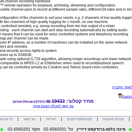
ulti-channel recording hardware.
 remote operation for playback, archiving, streaming and configuration.
rable channel pairs to record at different sample rates, different bit rates and in m
nfiguration of the channels to suit your needs, e.g. 2 channels of low quality loggin
th two channels of high quality logging for 1 month, on one machine.
controlled remotely, e.g. snoop recording from mic-live output of a mixer.
rding - each channel can start and stop recording automatically by setting audio
h means that it can be used for voice controlled systems and telephony recording.
dings per channel can be made.
 own IP address, so a number of machines can be installed on the same network.
ators and remotes.
nd security access rights to system.
 sizes up to 2048GB.
de using optional G.729 algorithm, allowing longer recordings and lower network tr
s comparable to MPEG L2 at 32kbits/sec when used to record/playback speech.
 can be controlled serially by Crestron and Televic board room controllers.
לאתר החברה
המוצר
19433 ₪
מחיר קטלוגי:
(22737 ₪ כולל מע"מ)
צור קשר לקבלת הצעת מחיר
|
|
|
|
חברות מיוצגות
לקוחות/פרוייקטים
הורדות
צור קשר
מי אנחנו
מיכה בלום-ברודקסט דיזייין
טל' 02-6560201 פקס' 02-6560201