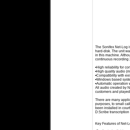
The Sonifex Net-Log i
hard-disk. The unit wa
in this machine. Altho
continuous recording 
•High reliability for c
•High quality audio 
•Compatibility with ex
•Windows based system
•Automatic operation w
All audio created by 
customers and played
There are many applica
purposes, to small cal
been installed in cou
D:Scribe transcription
Key Features of Net-