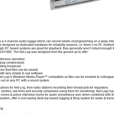
s a 4 channel audio logger which can record weeks of programming on a large inte
s designed as dedicated hardware for reliability reasons, i.e. there’s no PC mothe
ugh PC based systems are great for playback, they generally aren’t robust enough f
24/7/365. The Net-Log was designed from the ground up to offer :
ontinuous operation.
(mpeg compressed).
isting broadcast
s (bwf files can be saved).
ith very simple to use software.
Net-Log is Windows Media Player™ compatible so files can be emailed to colleagu
 out on any PC with a sound system.
tions for Net-Log, from radio stations recording their broadcasts for regulatory
l centres, law firms and security companies using them for monitoring. Net-Logs ha
rt rooms & police interview rooms for audio surveillance and, when combined with t
 system, offer a cost saving desk-top based logging & filing system for audio & transc
Log