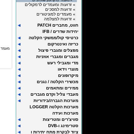
» מעמדי מיקרופון שולחניים
» זרועות ומעמדים לרמקולים
» זרועות למסכים
» מעמדים למוניטורים
» זרועות למצלמה
חווט, מחברים PATCH
יחידות שדרים / IFB
כרטיסי קול/ממשקי הקלטה
כריזה ואינטרקום
מעמד שו
מפצלים ומגברי פיצול
מגברים ומגברי אוזניות
מדי ומגבילי רעש
מוצרי וידאו
מיקרופונים
מכשירי הקלטה / נגנים
ממירים ומתאמים
מעבדי צליל וקדם מגברים
מערכות הגברה/בידוריות
מערכות הקלטה LOGGER
מערכות ועידה
סוויצ'רים ומטריצות
סטרימינג ו-DVB
ציוד לבקרת מתח יתירות ו