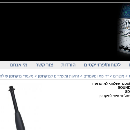
לקוחות/פרוייקטים
הורדות
צור קשר
מי אנחנו
>
מוצרים
>
זרועות ומעמדים
>
זרועות ומעמדים למיקרופון
>
מעמדי מיקרופון שולחנ
טנד שולחני למיקרופון
SOUND
SD
לחני זויתי למיקרופון