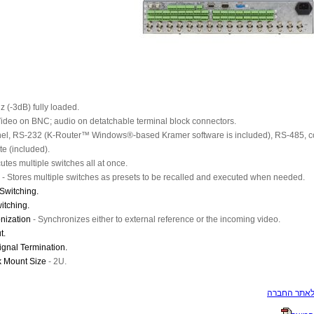
 (-3dB) fully loaded.
ideo on BNC; audio on detatchable terminal block connectors.
nel, RS-232 (K-Router™ Windows®-based Kramer software is included), RS-485, c
te (included).
utes multiple switches all at once.
s
-
Stores multiple switches as presets to be recalled and executed when needed.
Switching.
witching.
nization
-
Synchronizes either to external reference or the incoming video.
t.
ignal Termination.
k Mount Size
-
2U.
לאתר החברה