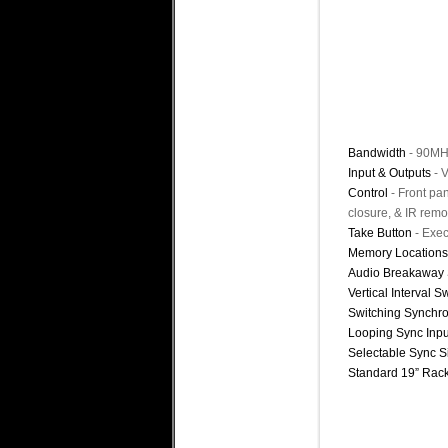
Bandwidth
-
90MHz
Input & Outputs
-
V
Control
-
Front pa
closure, & IR remo
Take Button
-
Exec
Memory Location
Audio Breakaway 
Vertical Interval S
Switching Synchro
Looping Sync Inpu
Selectable Sync S
Standard 19” Rac