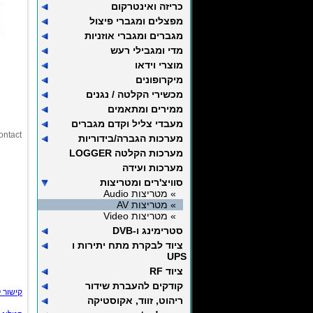
כריזה ואינטרקום
מפצלים ומגברי פיצול
מגברים ומגברי אוזניות
מדי ומגבילי רעש
מוצרי וידאו
מיקרופונים
מכשירי הקלטה / נגנים
ממירים ומתאמים
מעבדי צליל וקדם מגברים
ontact
מערכות הגברה/בידוריות
מערכות הקלטה LOGGER
מערכות ועידה
סוויצ'רים ומטריצות
» מטריצות Audio
» מטריצות AV
» מטריצות Video
סטרימינג ו-DVB
ציוד לבקרת מתח יתירות ו
UPS
ציוד RF
קודקים להעברת שידור
קישור 
ריהוט, זווד, אקוסטיקה