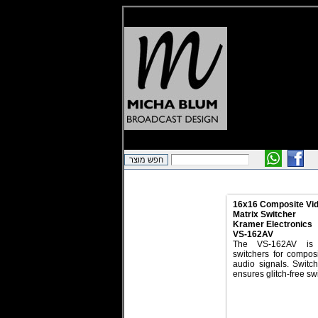
16x16 Composite Vid
Matrix Switcher
Kramer Electronics
VS-162AV
The VS-162AV is 
switchers for compos
audio signals. Switch
ensures glitch-free s