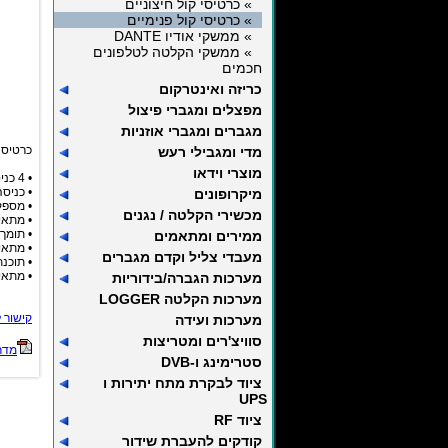
» כרטיסי קול חיצוניים
» כרטיסי קול פנימיים
» ממשקי אודיו DANTE
» ממשקי הקלטה לטלפונים
חכמים
כריזה ואינטרקום
מפצלים ומגברי פיצול
מגברים ומגברי אוזניות
כרטיס ק
מדי ומגבילי רעש
מוצרי וידאו
• 4 כניסות / 4 יציאות AUDIO
• כניסה ו
מיקרופונים
• מספק 48 וולט למיקרופון קונדנסר (מיקרופ
מכשירי הקלטה / נגנים
• מתאי
• תומך בדרייברים tudio
ממירים ומתאמים
• מתאים לכל מערכו
מעבדי צליל וקדם מגברים
• תוכנת Cubase LE במ
• מתאי
מערכות הגברה/בידוריות
מערכות הקלטה LOGGER
קישור 
מערכות ועידה
סוויצ'רים ומטריצות
מדר
סטרימינג ו-DVB
ציוד לבקרת מתח יתירות ו
UPS
ציוד RF
קודקים להעברת שידור