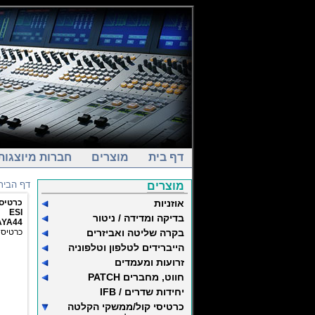
דף בית
מוצרים
חברות מיוצגות
דף הבית
מוצרים
אוזניות
כרטיס קול
ESI
בדיקה ומדידה / ניטור
YA44
בקרה שליטה ואביזרים
כרטיס קול פ
הייברידים לטלפון וטלפוניה
זרועות ומעמדים
חווט, מחברים PATCH
יחידות שדרים / IFB
כרטיסי קול/ממשקי הקלטה